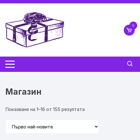
Skip
to
content
0
Магазин
Sorted
Показване на 1–16 от 155 резултата
by
latest