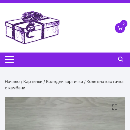
Skip
to
content
0
Начало
/
Картички
/
Коледни картички
/ Коледна картичка
с камбани