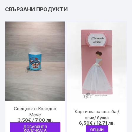
СВЪРЗАНИ ПРОДУКТИ
Свещник с Коледно
Картичка за сватба /
Мече
плик/ булка
3,58
€
/ 7.00 лв.
6,50
€
/ 12.71 лв.
ДОБАВЯНЕ В
This
ОПЦИИ
КОЛИЧКАТА