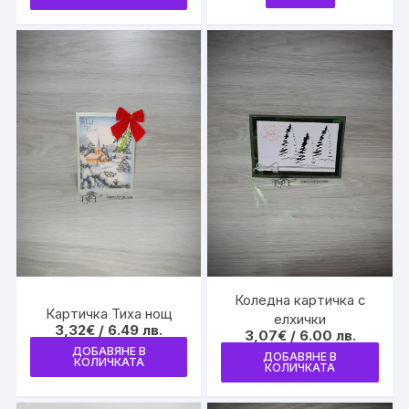
product
has
multiple
variants.
The
options
may
be
chosen
on
the
product
page
Коледна картичка с
Картичка Тиха нощ
елхички
3,32
€
/ 6.49 лв.
3,07
€
/ 6.00 лв.
ДОБАВЯНЕ В
ДОБАВЯНЕ В
КОЛИЧКАТА
КОЛИЧКАТА