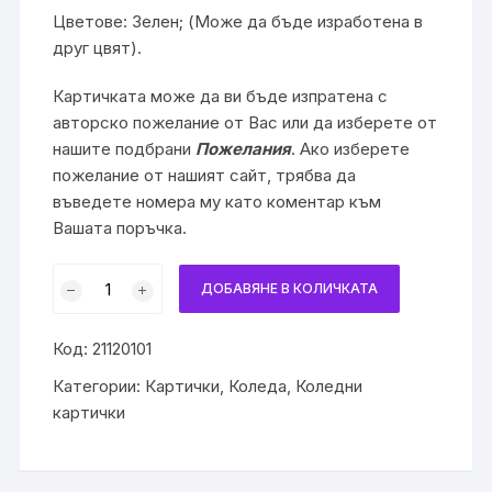
Цветове: Зелен; (Може да бъде изработена в
друг цвят).
Картичката може да ви бъде изпратена с
авторско пожелание от Вас или да изберете от
нашите подбрани
Пожелания
. Ако изберете
пожелание от нашият сайт, трябва да
въведете номера му като коментар към
Вашата поръчка.
количество
ДОБАВЯНЕ В КОЛИЧКАТА
за
Коледна
Код:
21120101
картичка
с
Категории:
Картички
,
Коледа
,
Коледни
камбани
картички