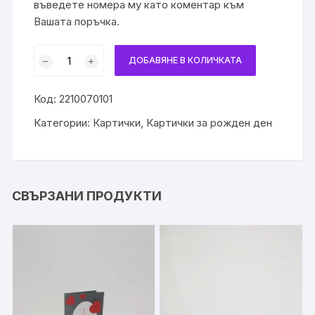
въведете номера му като коментар към
Вашата поръчка.
количество
ДОБАВЯНЕ В КОЛИЧКАТА
за
Картичка
Код:
2210070101
за
рожден
Категории:
Картички
,
Картички за рожден ден
ден
СВЪРЗАНИ ПРОДУКТИ