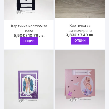
on
on
the
the
product
product
page
page
Картичка за
Картичка костюм за
дипломиране
бала
3,83
€
/ 7.49 лв.
5,50
€
/ 10.76 лв.
This
This
ОПЦИИ
ОПЦИИ
product
product
has
has
multiple
multiple
variants.
variants.
The
The
options
options
may
may
be
be
chosen
chosen
on
on
the
the