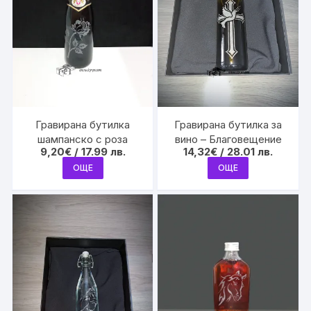
Гравирана бутилка
Гравирана бутилка за
шампанско с роза
вино – Благовещение
9,20
€
/ 17.99 лв.
14,32
€
/ 28.01 лв.
ОЩЕ
ОЩЕ