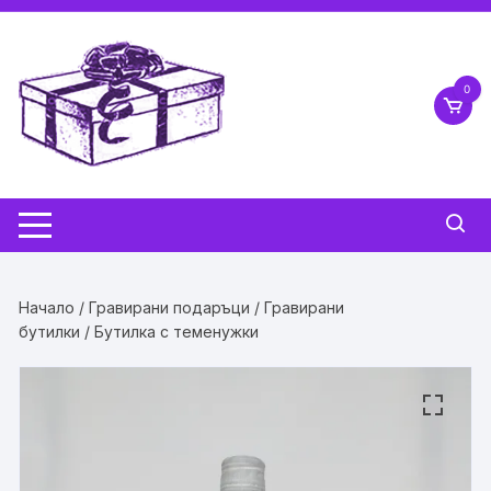
Skip
to
content
0
Начало
/
Гравирани подаръци
/
Гравирани
бутилки
/ Бутилка с теменужки