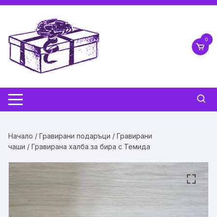
Skip
to
content
0
Начало
/
Гравирани подаръци
/
Гравирани
чаши
/ Гравирана халба за бира с Темида