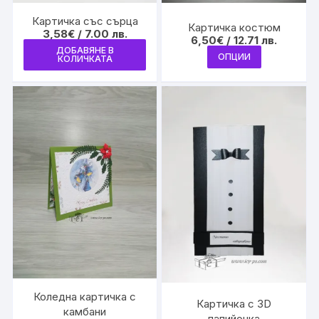
Картичка със сърца
Картичка костюм
3,58
€
/ 7.00 лв.
6,50
€
/ 12.71 лв.
ДОБАВЯНЕ В
This
ОПЦИИ
КОЛИЧКАТА
product
has
multiple
variants.
The
options
may
be
chosen
on
the
product
page
Коледна картичка с
Картичка с 3D
камбани
папийонка