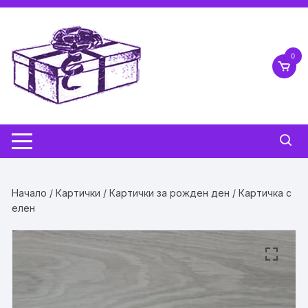
Skip
to
content
0
Начало
/
Картички
/
Картички за рожден ден
/ Картичка с
елен