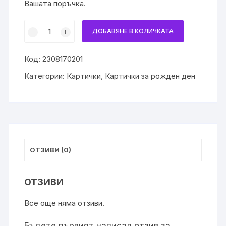
Вашата поръчка.
количество
ДОБАВЯНЕ В КОЛИЧКАТА
за
Картичка
Код:
2308170201
с
елен
Категории:
Картички
,
Картички за рожден ден
ОТЗИВИ (0)
ОТЗИВИ
Все още няма отзиви.