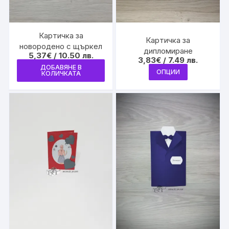
Картичка за
Картичка за
новородено с щъркел
дипломиране
5,37
€
/ 10.50 лв.
3,83
€
/ 7.49 лв.
ДОБАВЯНЕ В
This
ОПЦИИ
КОЛИЧКАТА
product
has
multiple
variants.
The
options
may
be
chosen
on
the
product
page