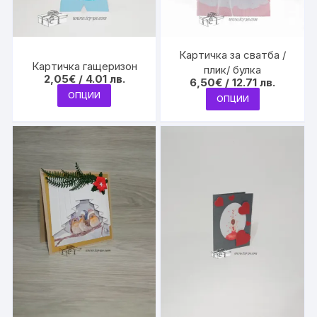
Картичка за сватба /
Картичка гащеризон
плик/ булка
2,05
€
/ 4.01 лв.
6,50
€
/ 12.71 лв.
This
This
ОПЦИИ
ОПЦИИ
product
product
has
has
multiple
multiple
variants.
variants.
The
The
options
options
may
may
be
be
chosen
chosen
on
on
the
the
product
product
page
page