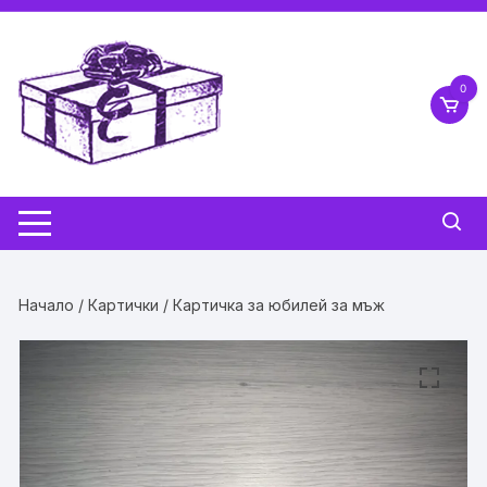
Skip
to
content
0
Начало
/
Картички
/ Картичка за юбилей за мъж