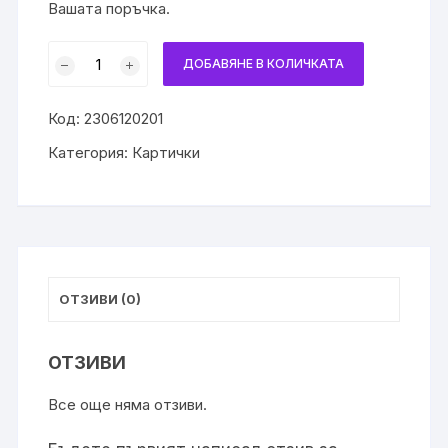
Вашата поръчка.
количество
ДОБАВЯНЕ В КОЛИЧКАТА
за
Картичка
Код:
2306120201
за
юбилей
Категория:
Картички
за
мъж
ОТЗИВИ (0)
ОТЗИВИ
Все още няма отзиви.