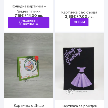
Коледна картичка –
Зимни птички
Картичка със сърца
7,16
€
/ 14.00 лв.
3,58
€
/ 7.00 лв.
This
ДОБАВЯНЕ В
ОПЦИИ
КОЛИЧКАТА
product
has
multiple
variants.
The
options
may
be
chosen
on
the
product
page
Картичка с Дядо
Картичка за рожден