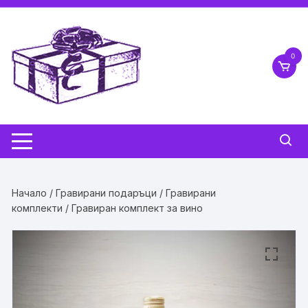
Skip
to
content
0
Начало
/
Гравирани подаръци
/
Гравирани
комплекти
/ Гравиран комплект за вино