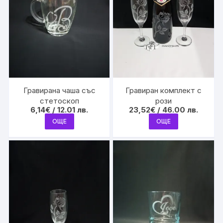
Гравирана чаша със
Гравиран комплект с
стетоскоп
рози
6,14
€
/ 12.01 лв.
23,52
€
/ 46.00 лв.
ОЩЕ
ОЩЕ